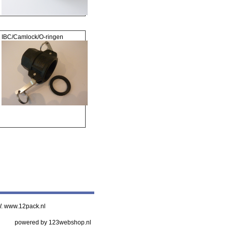
IBC/Camlock/O-ringen
 W. www.12pack.nl
powered by 123webshop.nl