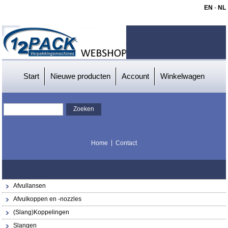
EN
-
NL
Start
Nieuwe producten
Account
Winkelwagen
Home
Contact
Afvullansen
Afvulkoppen en -nozzles
(Slang)Koppelingen
Slangen