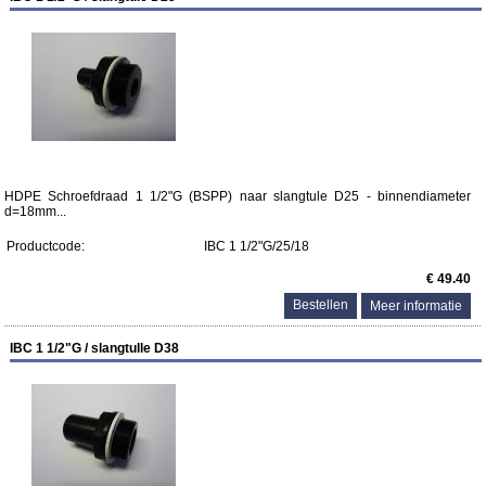
HDPE Schroefdraad 1 1/2"G (BSPP) naar slangtule D25 - binnendiameter
d=18mm...
Productcode:
IBC 1 1/2"G/25/18
€ 49.40
Meer informatie
IBC 1 1/2"G / slangtulle D38