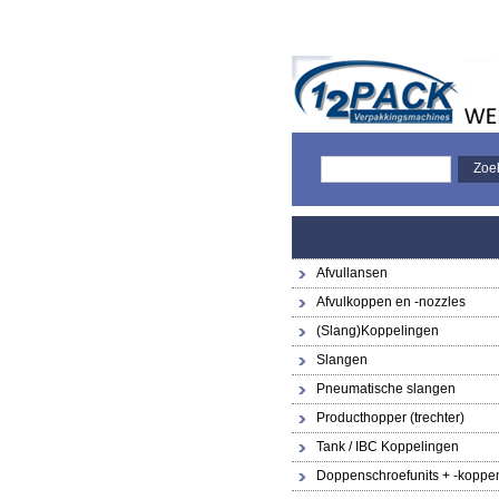
Afvullansen
Afvulkoppen en -nozzles
(Slang)Koppelingen
Slangen
Pneumatische slangen
Producthopper (trechter)
Tank / IBC Koppelingen
Doppenschroefunits + -koppe