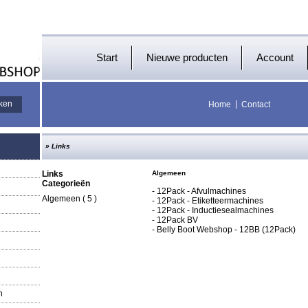
Start
Nieuwe producten
Account
Home
Contact
»
Links
Links
Algemeen
Categorieën
-
12Pack - Afvulmachines
Algemeen
( 5 )
-
12Pack - Etiketteermachines
-
12Pack - Inductiesealmachines
-
12Pack BV
-
Belly Boot Webshop - 12BB (12Pack)
n