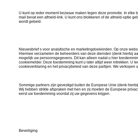
U kunt op ieder moment bezwaar maken tegen deze promotie. In elke bri
mail bevat een afmeld-link. U kunt ons blokkeren of de afmeld-optie ge
wordt gebeld.
Nieuwsbrief s voor analytische en marketingdoeleinden. Op onze webs
Hiermee verzamelen de beheerders van deze diensten (denk hierbij aa
mogelijk uw persoonsgegevens. Dit kan alleen nadat u hier toestemmi
cookiemelder. Deze toestemming kunt u later altijd weer intrekken. U le
cookieverklaring en het privacybeleid van deze partijen. We verkopen
Sommige partners zijn gevestigd buiten de Europese Unie (denk hierbi
Wij hebben strikte afspraken met hen en zij moeten de Europese privacy
eerst uw toestemming voordat zij uw gegevens krijgen.
Beveiliging