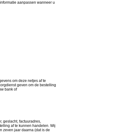
t informatie aanpassen wanneer u
gevens om deze netjes af te
rgdienst geven om de bestelling
 uw bank of
 geslacht, factuuradres,
lling af te kunnen handelen. Wij
n zeven jaar daarna (dat is de