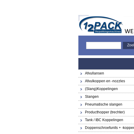
Afvullansen
Afvulkoppen en -nozzles
(Slang)Koppelingen
Slangen
Pneumatische slangen
Producthopper (trechter)
Tank / IBC Koppelingen
Doppenschroefunits + -koppe