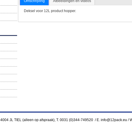
Omschrijving
Afbeeldingen en videos
Deksel voor 12L product hopper.
 4004 JL TIEL (alleen op afspraak), T. 0031 (0)344-749520 / E. info@12pack.eu /