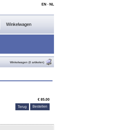
EN
-
NL
Winkelwagen
Winkelwagen (0 artikelen)
€ 85.00
Terug