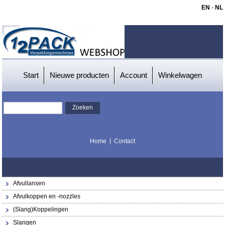
EN
-
NL
Start
Nieuwe producten
Account
Winkelwagen
Home
Contact
Afvullansen
Afvulkoppen en -nozzles
(Slang)Koppelingen
Slangen