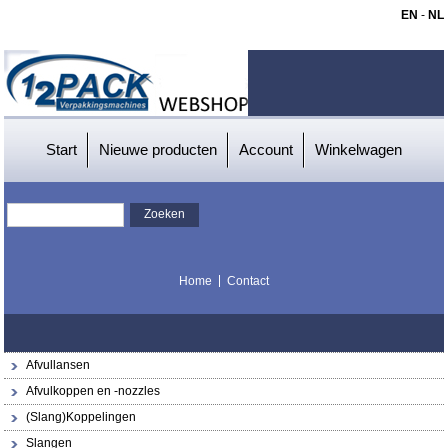
EN
-
NL
Start
Nieuwe producten
Account
Winkelwagen
Home
Contact
Afvullansen
Afvulkoppen en -nozzles
(Slang)Koppelingen
Slangen