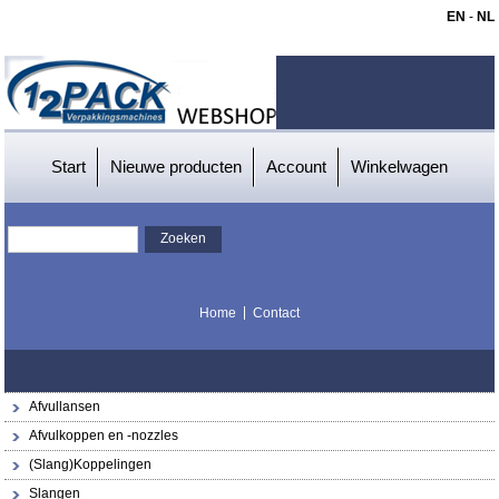
EN
-
NL
Start
Nieuwe producten
Account
Winkelwagen
Home
Contact
Afvullansen
Afvulkoppen en -nozzles
(Slang)Koppelingen
Slangen