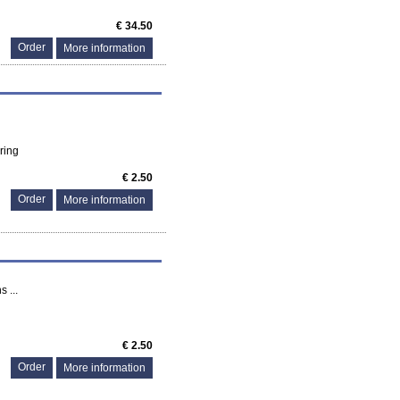
€ 34.50
More information
ring
€ 2.50
More information
 ...
€ 2.50
More information