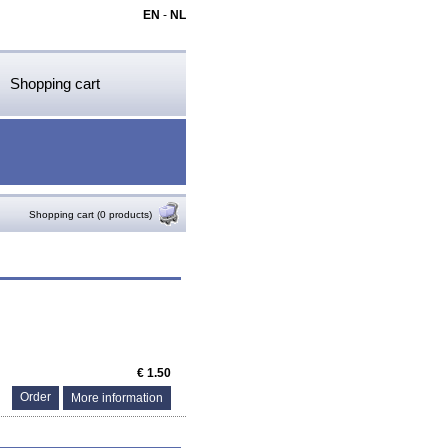
EN
-
NL
Shopping cart
Shopping cart (0 products)
€ 1.50
More information