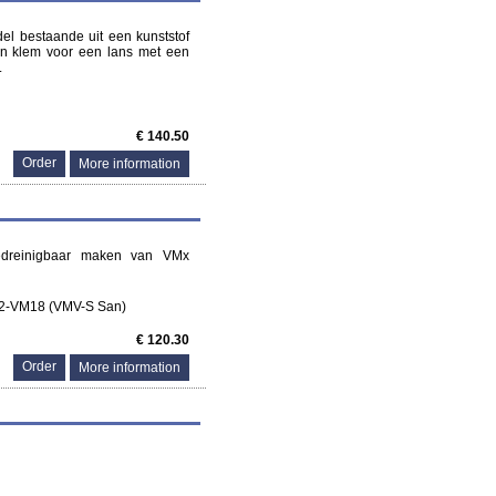
del bestaande uit een kunststof
en klem voor een lans met een
.
€ 140.50
More information
edreinigbaar maken van VMx
-VM18 (VMV-S San)
€ 120.30
More information