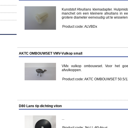
Kunststof Afvullans klemadapter. Hulpmid
manchet om een kleinere afvullans in e
grotere diameter eenvoudig uit te wisselen
Product code:
ALVBDx
AKTC OMBOUWSET VMV-Vulkop small
VMx vulkop ombouwset. Voor het go
afvulkoppen.
Product code:
AKTC OMBOUWSET 50.5/12
D80 Lans tip dichting viton
...
Product code:
JH-LL-80-tip-vi