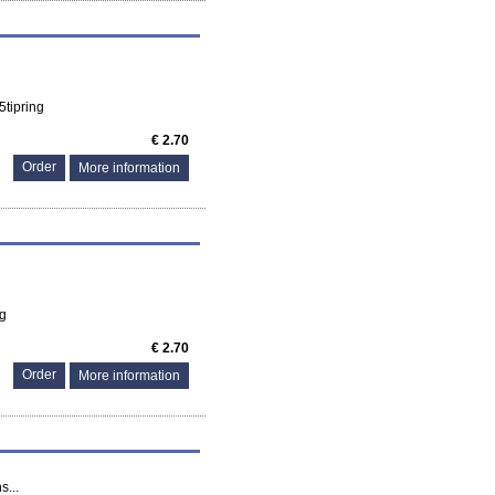
tipring
€ 2.70
More information
ng
€ 2.70
More information
s...