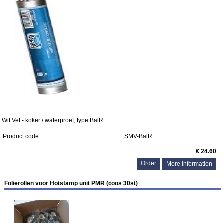
Wit Vet - koker / waterproef, type BalR...
Product code:
SMV-BalR
€ 24.60
More information
Folierollen voor Hotstamp unit PMR (doos 30st)