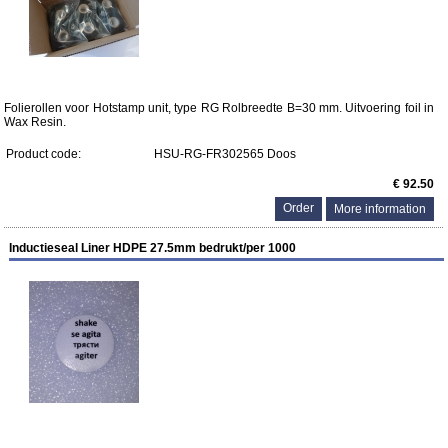
Folierollen voor Hotstamp unit, type RG Rolbreedte B=30 mm. Uitvoering foil in
Wax Resin.
Product code:
HSU-RG-FR302565 Doos
€ 92.50
More information
Inductieseal Liner HDPE 27.5mm bedrukt/per 1000