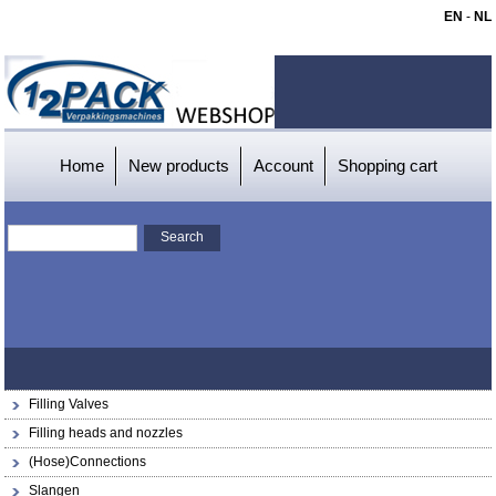
EN
-
NL
Home
New products
Account
Shopping cart
Filling Valves
Filling heads and nozzles
(Hose)Connections
Slangen