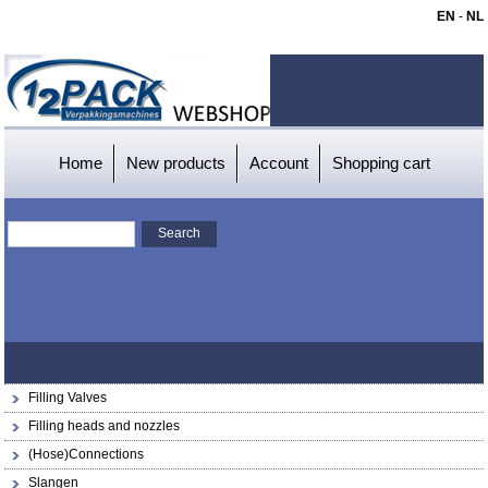
EN
-
NL
Home
New products
Account
Shopping cart
Filling Valves
Filling heads and nozzles
(Hose)Connections
Slangen