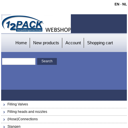
EN
-
NL
Home
New products
Account
Shopping cart
Filling Valves
Filling heads and nozzles
(Hose)Connections
Slangen