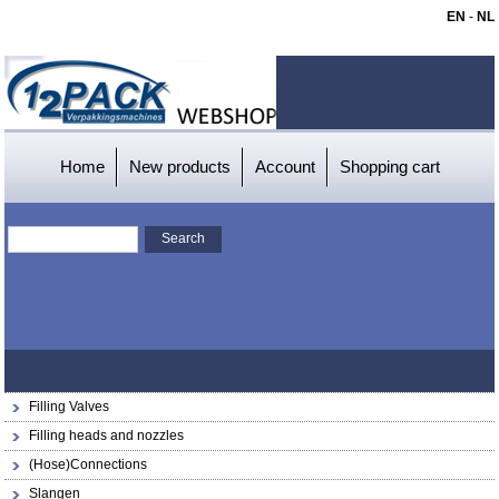
EN
-
NL
Home
New products
Account
Shopping cart
Filling Valves
Filling heads and nozzles
(Hose)Connections
Slangen