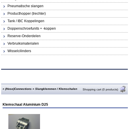
Pneumatische slangen
Producthopper (trechter)
Tank / IBC Koppelingen
Doppenschroefunits + -koppen
Reserve-Onderdelen
Verbruiksmaterialen
Wisselcilinders
»
(Hose)Connections
»
Slangklemmen / Klemschalen
Shopping cart (0 products)
Klemschaal Aluminium D25