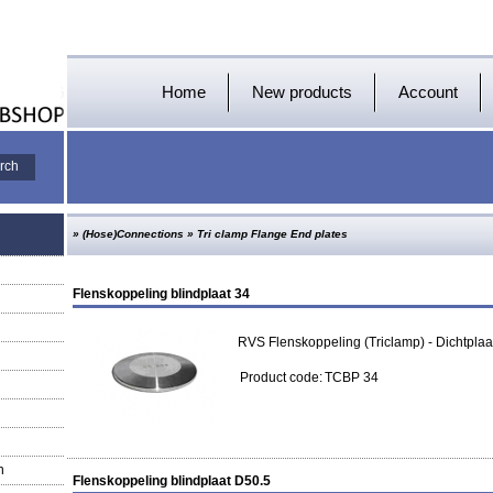
Home
New products
Account
»
(Hose)Connections
»
Tri clamp Flange End plates
Flenskoppeling blindplaat 34
RVS Flenskoppeling (Triclamp) - Dichtplaa
Product code:
TCBP 34
n
Flenskoppeling blindplaat D50.5