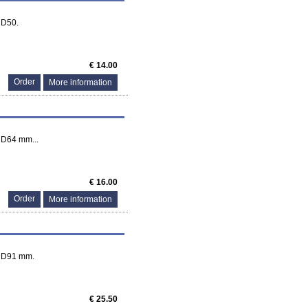
 D50.
€ 14.00
More information
 D64 mm...
€ 16.00
More information
r D91 mm.
€ 25.50