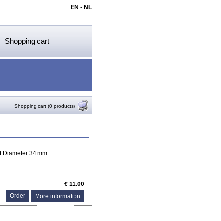
EN
-
NL
Shopping cart
Shopping cart (0 products)
t Diameter 34 mm ...
€ 11.00
More information